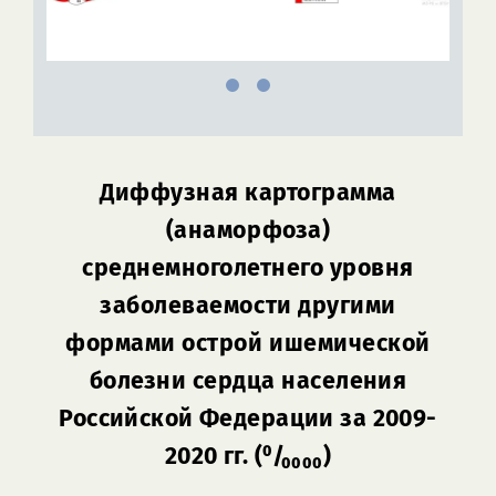
Диффузная картограмма
(анаморфоза)
среднемноголетнего уровня
заболеваемости д
ругими
формами острой ишемической
болезни сердца
населения
Российской Федерации за 2009-
2020 гг. (⁰/₀₀₀₀)